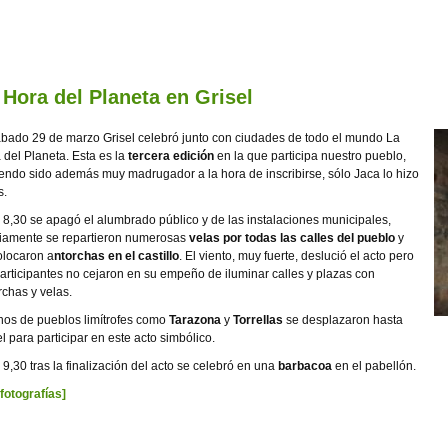
 Hora del Planeta en Grisel
ábado 29 de marzo Grisel celebró junto con ciudades de todo el mundo La
 del Planeta. Esta es la
tercera edición
en la que participa nuestro pueblo,
endo sido además muy madrugador a la hora de inscribirse, sólo Jaca lo hizo
s.
s 8,30 se apagó el alumbrado público y de las instalaciones municipales,
iamente se repartieron numerosas
velas por todas las calles del pueblo
y
olocaron a
ntorchas en el castillo
. El viento, muy fuerte, deslució el acto pero
participantes no cejaron en su empeño de iluminar calles y plazas con
rchas y velas.
nos de pueblos limítrofes como
Tarazona
y
Torrellas
se desplazaron hasta
el para participar en este acto simbólico.
s 9,30 tras la finalización del acto se celebró en una
barbacoa
en el pabellón.
 fotografías]