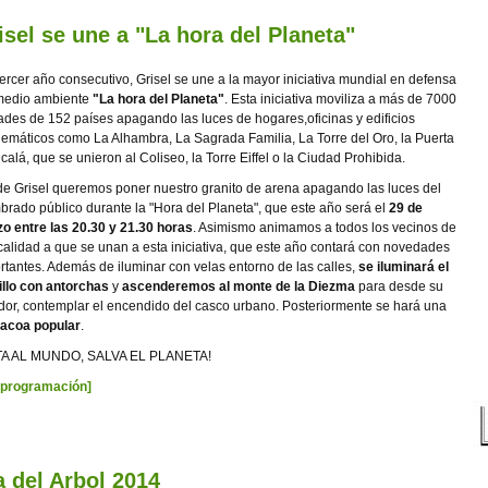
isel se une a "La hora del Planeta"
tercer año consecutivo, Grisel se une a la mayor iniciativa mundial en defensa
medio ambiente
"La hora del Planeta"
. Esta iniciativa moviliza a más de 7000
ades de 152 países apagando las luces de hogares,oficinas y edificios
emáticos como La Alhambra, La Sagrada Familia, La Torre del Oro, la Puerta
lcalá, que se unieron al Coliseo, la Torre Eiffel o la Ciudad Prohibida.
e Grisel queremos poner nuestro granito de arena apagando las luces del
brado público durante la "Hora del Planeta", que este año será el
29 de
o entre las 20.30 y 21.30 horas
. Asimismo animamos a todos los vecinos de
ocalidad a que se unan a esta iniciativa, que este año contará con novedades
rtantes. Además de iluminar con velas entorno de las calles,
se iluminará el
illo con antorchas
y
ascenderemos al monte de la Diezma
para desde su
dor, contemplar el encendido del casco urbano. Posteriormente se hará una
acoa popular
.
TA AL MUNDO, SALVA EL PLANETA!
 programación]
a del Arbol 2014