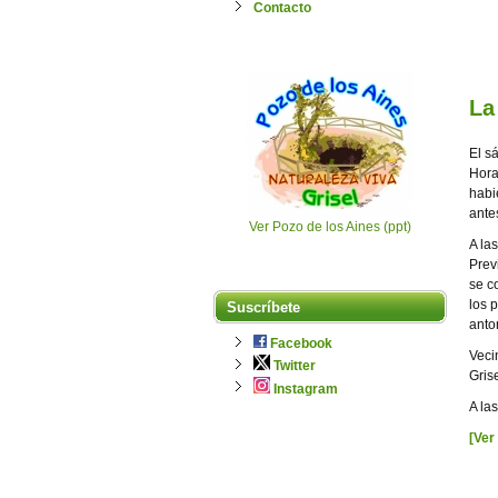
Contacto
La
El s
Hora
habi
ante
Ver Pozo de los Aines (ppt)
A la
Prev
se c
los 
Suscríbete
anto
Facebook
Veci
Twitter
Gris
Instagram
A la
[Ver