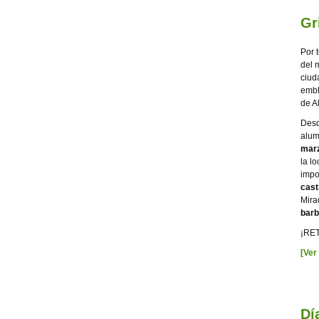
Gr
Por 
del 
ciud
embl
de A
Desd
alum
marz
la l
impo
cast
Mira
barb
¡RE
[Ver
Dí