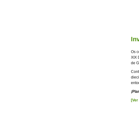
In
Os c
XIX 
de G
Cont
diec
ento
¡Pla
[Ver