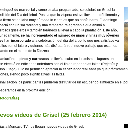
omingo 2 de marzo
, tal y como estaba programado, se celebró en Grisel la
edición del Día del árbol. Pese a que la víspera estuvo lloviendo débilmente y
la tierra se hallaba muy húmeda lo cierto es que no había barro. El domingo
eció con un sol radiante y una temperatura agradable que animó a
rosos griseleros y también foráneos a llevar a cabo la plantación. Este año,
tunadamente,
se ha incrementado el número de niños y niñas muy jóvenes
se han incorporado
a la celebración del día del árbol lo que nos satisface ya
ellos son el futuro y quienes más disfrutarán del nuevo paisaje que estamos
jando en el monte de la Diezma.
lantación de
pinos y carrascas
se llevó a cabo en los mismos lugares en
se efectuó en ediciones anteriores con el fin de reponer las faltas (Rejesús y
no Litago). Ello ha permitido apreciar la eficaz labor realizada ya que prácticamen
ones, siendo poco significativas las faltas.
 finalización los participantes pudieron disfrutar de un estupendo almuerzo en el pol
esperamos en la próxima edición!
 fotografías]
evos vídeos de Grisel (25 febrero 2014)
ias a Moncayo TV nos llegan nuevos vídeos de Grisel: