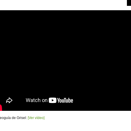
deoguía de Grisel:
[Ver vídeo]