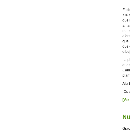
El
d
XIX 
que 
aman
nume
afor
que 
que 
dibu
La p
que 
Cami
plant
A la
¡Os 
[Ver
Nu
Grac