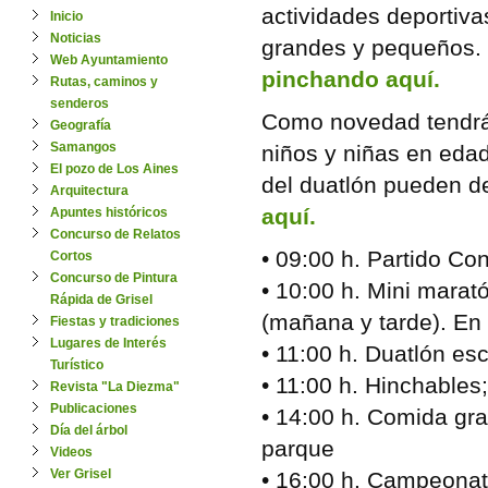
actividades deportiva
Inicio
Noticias
grandes y pequeños.
Web Ayuntamiento
pinchando aquí.
Rutas, caminos y
senderos
Como novedad tendrá 
Geografía
Samangos
niños y niñas en eda
El pozo de Los Aines
del duatlón pueden 
Arquitectura
aquí.
Apuntes históricos
Concurso de Relatos
• 09:00 h. Partido Co
Cortos
Concurso de Pintura
• 10:00 h. Mini marató
Rápida de Grisel
(mañana y tarde). En l
Fiestas y tradiciones
Lugares de Interés
• 11:00 h. Duatlón esc
Turístico
• 11:00 h. Hinchables
Revista "La Diezma"
Publicaciones
• 14:00 h. Comida gra
Día del árbol
parque
Videos
Ver Grisel
• 16:00 h. Campeonat