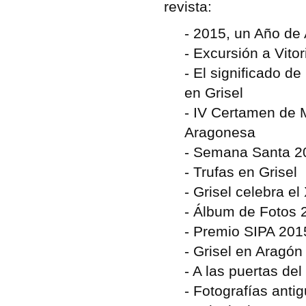
revista:
- 2015, un Año de
- Excursión a Vito
-
El significado de
en Grisel
-
IV Certamen de 
Aragonesa
-
Semana Santa 2
-
Trufas en Grisel
-
Grisel celebra el
-
Álbum de Fotos 
-
Premio SIPA 2015 
-
Grisel en Aragón 
-
A las puertas del
-
Fotografías anti