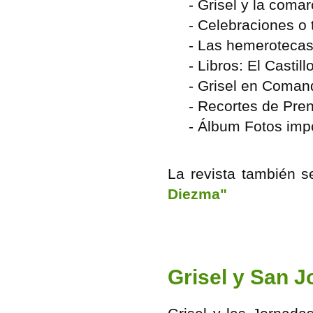
-
Grisel y la comar
-
Celebraciones o 
-
Las hemerotecas 
-
L
ibros: El Castill
-
Gr
isel en Coman
-
Recortes de Pre
-
Álbum Fotos impo
La revista también 
Diezma"
Grisel y San 