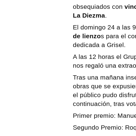
obsequiados con
vin
La Diezma
.
El domingo 24 a las 9
de lienzo
s para el c
dedicada a Grisel.
A las 12 horas el Gr
nos regaló una extraor
Tras una mañana inse
obras que se expusier
el público pudo disfru
continuación, tras vo
Primer premio: Manuel
Segundo Premio: Roq