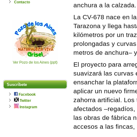
Contacto
anchura a la calzada.
La CV-678 nace en la 
Tarazona y llega hast
kilómetros por un tra
prolongadas y curvas
metros de anchura– y
Ver Pozo de los Aines (ppt)
El proyecto para arre
suavizará las curvas 
ensanchar la platafor
Suscríbete
aplicar un nuevo fir
Facebook
zahorra artificial. Lo
Twitter
Instagram
afectados –regadíos, 
las obras de fábrica n
accesos a las fincas, 