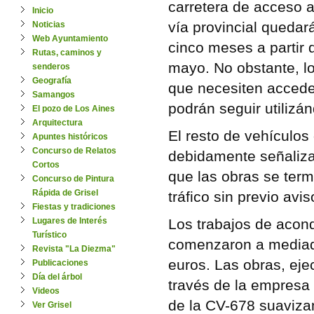
carretera de acceso a
Inicio
vía provincial quedará
Noticias
Web Ayuntamiento
cinco meses a partir 
Rutas, caminos y
mayo. No obstante, l
senderos
Geografía
que necesiten acceder
Samangos
podrán seguir utilizán
El pozo de Los Aines
Arquitectura
El resto de vehículos 
Apuntes históricos
Concurso de Relatos
debidamente señaliza
Cortos
que las obras se termi
Concurso de Pintura
Rápida de Grisel
tráfico sin previo avis
Fiestas y tradiciones
Lugares de Interés
Los trabajos de acond
Turístico
comenzaron a mediado
Revista "La Diezma"
euros. Las obras, eje
Publicaciones
Día del árbol
través de la empresa I
Videos
de la CV-678 suaviza
Ver Grisel