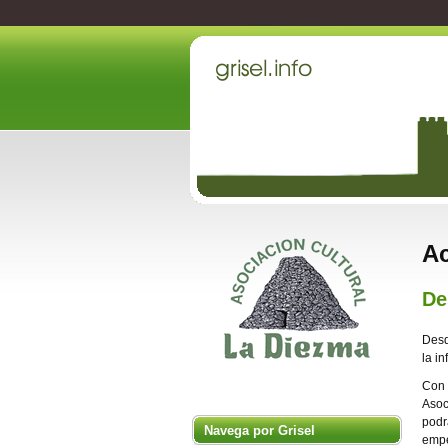
Ac
De
Desd
la i
Con 
Asoc
podr
Navega por Grisel
empe