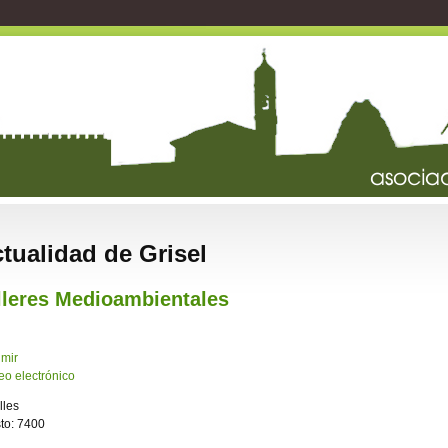
tualidad de Grisel
lleres Medioambientales
imir
eo electrónico
lles
sto: 7400