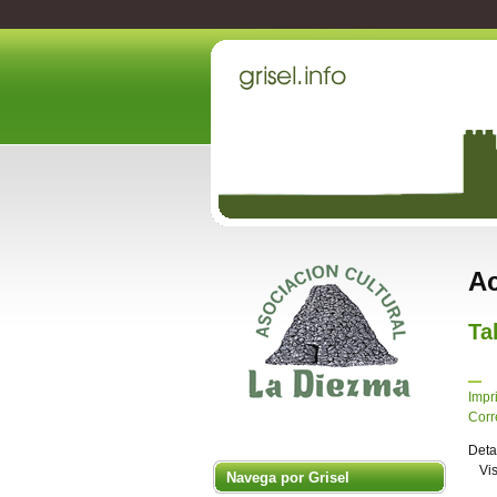
Ac
Ta
Impr
Corr
Deta
Vi
Navega por Grisel