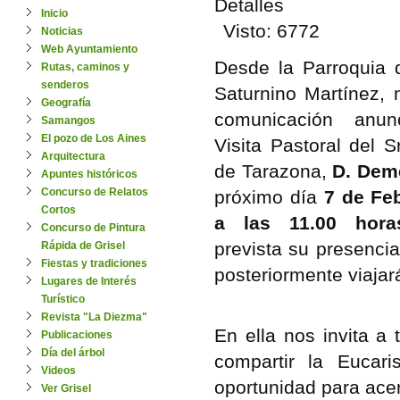
Detalles
Inicio
Visto: 6772
Noticias
Web Ayuntamiento
Desde la Parroquia d
Rutas, caminos y
senderos
Saturnino Martínez, 
Geografía
comunicación anun
Samangos
El pozo de Los Aines
Visita Pastoral del S
Arquitectura
de Tarazona,
D. Deme
Apuntes históricos
Concurso de Relatos
próximo día
7 de Fe
Cortos
a las 11.00 hora
Concurso de Pintura
prevista su presencia
Rápida de Grisel
Fiestas y tradiciones
posteriormente viajar
Lugares de Interés
Turístico
Revista "La Diezma"
En ella nos invita a 
Publicaciones
Día del árbol
compartir la Eucar
Videos
oportunidad para acer
Ver Grisel